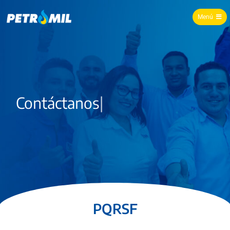
Menú
Grupo Petromil
Contáctanos
|
PQRSF